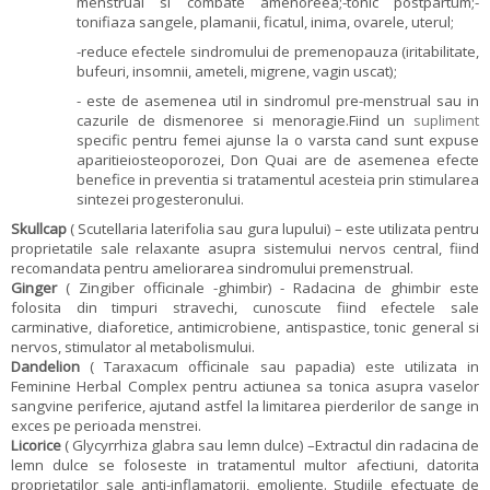
menstrual si combate amenoreea;-tonic postpartum;-
tonifiaza sangele, plamanii, ficatul, inima, ovarele, uterul;
-reduce efectele sindromului de premenopauza (iritabilitate,
bufeuri, insomnii, ameteli, migrene, vagin uscat);
- este de asemenea util in sindromul pre-menstrual sau in
cazurile de dismenoree si menoragie.Fiind un
supliment
specific pentru femei ajunse la o varsta cand sunt expuse
aparitieiosteoporozei, Don Quai are de asemenea efecte
benefice in preventia si tratamentul acesteia prin stimularea
sintezei progesteronului.
Skullcap
( Scutellaria laterifolia sau gura lupului) – este utilizata pentru
proprietatile sale relaxante asupra sistemului nervos central, fiind
recomandata pentru ameliorarea sindromului premenstrual.
Ginger
( Zingiber officinale -ghimbir) - Radacina de ghimbir este
folosita din timpuri stravechi, cunoscute fiind efectele sale
carminative, diaforetice, antimicrobiene, antispastice, tonic general si
nervos, stimulator al metabolismului.
Dandelion
( Taraxacum officinale sau papadia) este utilizata in
Feminine Herbal Complex pentru actiunea sa tonica asupra vaselor
sangvine periferice, ajutand astfel la limitarea pierderilor de sange in
exces pe perioada menstrei.
Licorice
( Glycyrrhiza glabra sau lemn dulce) –Extractul din radacina de
lemn dulce se foloseste in tratamentul multor afectiuni, datorita
proprietatilor sale anti-inflamatorii, emoliente. Studiile efectuate de