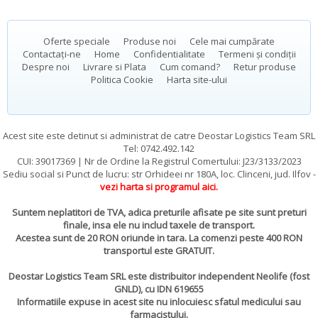
Oferte speciale
Produse noi
Cele mai cumpărate
Contactați-ne
Home
Confidentialitate
Termeni și condiții
Despre noi
Livrare si Plata
Cum comand?
Retur produse
Politica Cookie
Harta site-ului
Acest site este detinut si administrat de catre Deostar Logistics Team SRL
Tel: 0742.492.142
CUI: 39017369 | Nr de Ordine la Registrul Comertului: J23/3133/2023
Sediu social si Punct de lucru: str Orhideei nr 180A, loc. Clinceni, jud. Ilfov -
vezi harta si programul aici
.
Suntem neplatitori de TVA, adica preturile afisate pe site sunt preturi
finale, insa ele nu includ taxele de transport.
Acestea sunt de 20 RON oriunde in tara. La comenzi peste 400 RON
transportul este GRATUIT.
Deostar Logistics Team SRL este distribuitor independent Neolife (fost
GNLD), cu IDN 619655
Informatiile expuse in acest site nu inlocuiesc sfatul medicului sau
farmacistului.