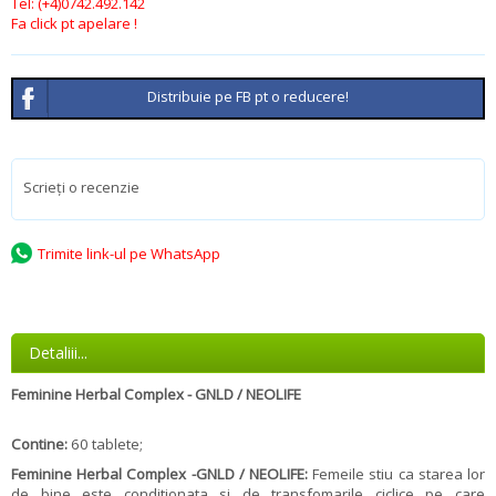
Tel:
(+4)0742.492.142
Fa click pt apelare !
Distribuie pe FB pt o reducere!
Scrieţi o recenzie
Trimite link-ul pe WhatsApp
Detaliii...
Feminine Herbal Complex - GNLD / NEOLIFE
Contine:
60 tablete;
Feminine Herbal Complex -GNLD / NEOLIFE:
Femeile stiu ca starea lor
de bine este conditionata si de transfomarile ciclice pe care