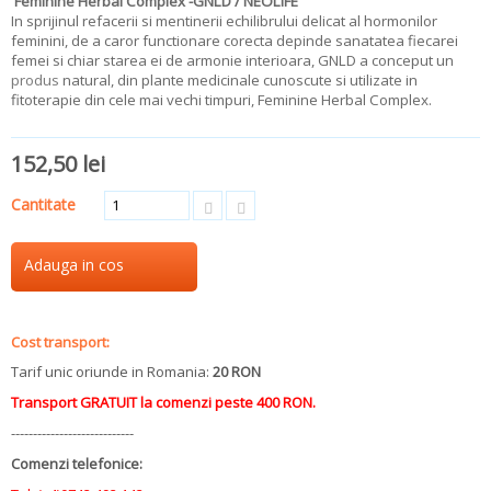
Feminine Herbal Complex -GNLD / NEOLIFE
In sprijinul refacerii si mentinerii echilibrului delicat al hormonilor
feminini, de a caror functionare corecta depinde sanatatea fiecarei
femei si chiar starea ei de armonie interioara, GNLD a conceput un
produs
natural, din plante medicinale cunoscute si utilizate in
fitoterapie din cele mai vechi timpuri, Feminine Herbal Complex.
152,50 lei
Cantitate
Adauga in cos
aaa
Cost transport:
Tarif unic oriunde in Romania:
20 RON
Transport GRATUIT la comenzi peste 400 RON.
----------------------------
Comenzi telefonice: