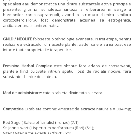
specialisti aau demonstrat ca una dintre substantele active principale
prezente, glicirina, stimuleaza sinteza si eliberarea in sange a
hormonilor corticosuprarenali, avand o structura chimica similara
corticosteroizilor.A fost demonstrata actiunea sa estrogenica,
antibacteriana si antireumatica.
GNLD / NEOLIFE
foloseste o tehnologie avansata, in trei etape, pentru
realizarea extractelor din aceste plante, astfel ca ele sa isi pastreze
intacte toate proprietatile terapeutice.
Feminine Herbal Complex
este obtinut fara adaos de conservanti,
plantele fiind cultivate intr-un spatiu lipsit de radiatii nocive, fara
substante chimice de sinteza.
Mod de administrare
: cate o tableta dimineata si seara.
Compozitie
:O tableta contine: Amestec de extracte naturale = 304 mg;
Red Sage ( Salvia officinalis) (frunze) (7:1);
St. John's wort ( Hypericum perforatum) (flori) (6:1);
Vitex ( Vitex agnus-castus) (fruct) (5:1);