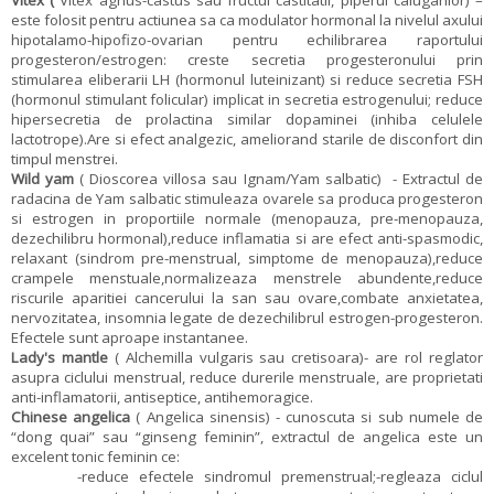
este folosit pentru actiunea sa ca modulator hormonal la nivelul axului
hipotalamo-hipofizo-ovarian pentru echilibrarea raportului
progesteron/estrogen: creste secretia progesteronului prin
stimularea eliberarii LH (hormonul luteinizant) si reduce secretia FSH
(hormonul stimulant folicular) implicat in secretia estrogenului; reduce
hipersecretia de prolactina similar dopaminei (inhiba celulele
lactotrope).Are si efect analgezic, ameliorand starile de disconfort din
timpul menstrei.
Wild yam
( Dioscorea villosa sau Ignam/Yam salbatic) - Extractul de
radacina de Yam salbatic stimuleaza ovarele sa produca progesteron
si estrogen in proportiile normale (menopauza, pre-menopauza,
dezechilibru hormonal),reduce inflamatia si are efect anti-spasmodic,
relaxant (sindrom pre-menstrual, simptome de menopauza),reduce
crampele menstuale,normalizeaza menstrele abundente,reduce
riscurile aparitiei cancerului la san sau ovare,combate anxietatea,
nervozitatea, insomnia legate de dezechilibrul estrogen-progesteron.
Efectele sunt aproape instantanee.
Lady's mantle
( Alchemilla vulgaris sau cretisoara)- are rol reglator
asupra ciclului menstrual, reduce durerile menstruale, are proprietati
anti-inflamatorii, antiseptice, antihemoragice.
Chinese angelica
( Angelica sinensis) - cunoscuta si sub numele de
“dong quai” sau “ginseng feminin”, extractul de angelica este un
excelent tonic feminin ce:
-reduce efectele sindromul premenstrual;-regleaza ciclul