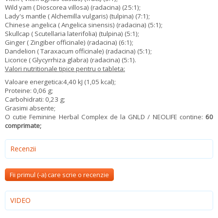
Wild yam ( Dioscorea villosa) (radacina) (25:1);
Lady's mantle ( Alchemilla vulgaris) (tulpina) (7:1);
Chinese angelica ( Angelica sinensis) (radacina) (5:1);
Skullcap ( Scutellaria laterifolia) (tulpina) (5:1);
Ginger ( Zingiber officinale) (radacina) (6:1);
Dandelion ( Taraxacum officinale) (radacina) (5:1);
Licorice ( Glycyrrhiza glabra) (radacina) (5:1).
Valori nutritionale tipice pentru o tableta:
Valoare energetica:4,40 kJ (1,05 kcal);
Proteine: 0,06 g;
Carbohidrati: 0,23 g;
Grasimi absente;
O cutie Feminine Herbal Complex de la GNLD / NEOLIFE contine:
60
comprimate;
Recenzii
Fii primul (-a) care scrie o recenzie
VIDEO