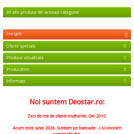
30 alte produse din aceeași categorie:
Coş
(gol)
Oferte speciale
Produse vizualizate
Producători
Informaţii
Noi suntem Deostar.ro:
Zeci de mii de clienti multumiti. Din 2010.
Acum este Iunie 2026. Suntem pe baricade :-) si onoram
comenzile dvs.