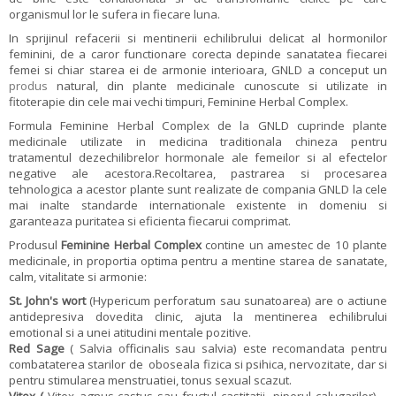
organismul lor le sufera in fiecare luna.
In sprijinul refacerii si mentinerii echilibrului delicat al hormonilor
feminini, de a caror functionare corecta depinde sanatatea fiecarei
femei si chiar starea ei de armonie interioara, GNLD a conceput un
produs
natural, din plante medicinale cunoscute si utilizate in
fitoterapie din cele mai vechi timpuri, Feminine Herbal Complex.
Formula Feminine Herbal Complex de la GNLD cuprinde plante
medicinale utilizate in medicina traditionala chineza pentru
tratamentul dezechilibrelor hormonale ale femeilor si al efectelor
negative ale acestora.Recoltarea, pastrarea si procesarea
tehnologica a acestor plante sunt realizate de compania GNLD la cele
mai inalte standarde internationale existente in domeniu si
garanteaza puritatea si eficienta fiecarui comprimat.
Produsul
Feminine Herbal Complex
contine un amestec de 10 plante
medicinale, in proportia optima pentru a mentine starea de sanatate,
calm, vitalitate si armonie:
St. John's wort
(Hypericum perforatum sau sunatoarea) are o actiune
antidepresiva dovedita clinic, ajuta la mentinerea echilibrului
emotional si a unei atitudini mentale pozitive.
Red Sage
( Salvia officinalis sau salvia) este recomandata pentru
combataterea starilor de oboseala fizica si psihica, nervozitate, dar si
pentru stimularea menstruatiei, tonus sexual scazut.
Vitex (
Vitex agnus-castus sau fructul castitatii, piperul calugarilor) –