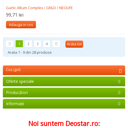
Garlic Allium Complex / GNLD / NEOLIFE
99,71 lei
Adauga in cos
1
2
3
4
Arata tot
Arata 1 - 9 din 28 produse
Coş
(gol)
Oferte speciale
Producători
Informaţii
Noi suntem Deostar.ro: