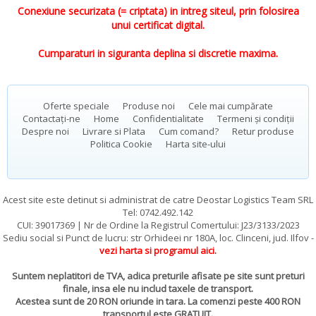
Conexiune securizata (= criptata) in intreg siteul, prin folosirea
unui certificat digital.
Cumparaturi in siguranta deplina si discretie maxima.
Oferte speciale
Produse noi
Cele mai cumpărate
Contactați-ne
Home
Confidentialitate
Termeni și condiții
Despre noi
Livrare si Plata
Cum comand?
Retur produse
Politica Cookie
Harta site-ului
Acest site este detinut si administrat de catre Deostar Logistics Team SRL
Tel: 0742.492.142
CUI: 39017369 | Nr de Ordine la Registrul Comertului: J23/3133/2023
Sediu social si Punct de lucru: str Orhideei nr 180A, loc. Clinceni, jud. Ilfov -
vezi harta si programul aici
.
Suntem neplatitori de TVA, adica preturile afisate pe site sunt preturi
finale, insa ele nu includ taxele de transport.
Acestea sunt de 20 RON oriunde in tara. La comenzi peste 400 RON
transportul este GRATUIT.