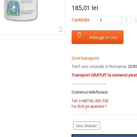
185,01 lei
Cantitate
Adauga in cos
aaa
Cost transport:
Tarif unic oriunde in Romania:
20 R
Transport GRATUIT la comenzi pest
----------------------------
Comenzi telefonice:
Tel:
(+4)0742.492.142
Fa click pt apelare !
Stoc limitat !