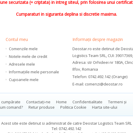
ne securizata (= criptata) in intreg siteul, prin folosirea unui certificat 
Cumparaturi in siguranta deplina si discretie maxima.
Contul meu
Informații despre magazin
Comenzile mele
Deostar.ro este detinut de Deost
Logistics Team SRL, CUI: 39017369,
Notele mele de credit
Adresa: str Orhideei nr 180A, Clinc
Adresele mele
Ilfov, Romania
Informaţiile mele personale
Telefon:
0742.492.142 (Orange)
Cupoanele mele
E-mail:
comenzi@deostar.ro
i cumpărate
Contactați-ne
Home
Confidentialitate
Termeni și
um comand?
Retur produse
Politica Cookie
Harta site-ului
Acest site este detinut si administrat de catre Deostar Logistics Team SRL
Tel: 0742.492.142