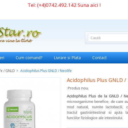
Tel:
(+4)0742.492.142
Suna aici !
eri
Cum comand?
Livrare si Plata
Contact
fe / GNLD
>
Acidophilus Plus GNLD / Neolife
Acidophilus Plus GNLD / 
Produs nou.
Acidophilus Plus de la GNLD / Ne
microorganisme benefice, de care a
mod natural, numite lactobacili, 
tractul gastrointestinal si ajuta la
funciilor fiziologice ale intestinului.