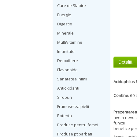
Cure de Slabire
Energie
Digestie
Minerale
MultiVitamine
Imunitate
Detoxifiere
Detaliii...
Flavonoide
Sanatatea inimii
Acidophilus 
Antioxidanti
Contine
: 60 
Siropuri
Frumusetea pielii
Prezentarea
Potenta
avem nevoie i
functii
Produse pentru femei
benefice pen
Produse pt barbati
Acesti lact