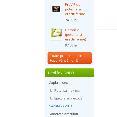
ProV Plus -
potenta si
erectii ferme
74,00 lei
Herbal-V
(potenta si
erectii ferme)
97,00 lei
Toate produsele din
topul vănzărilor
Neolife / GNLD
Cuplu si sex
Potenta maxima
Ejaculare precoce
Neolife / GNLD
Sanatate articulatii