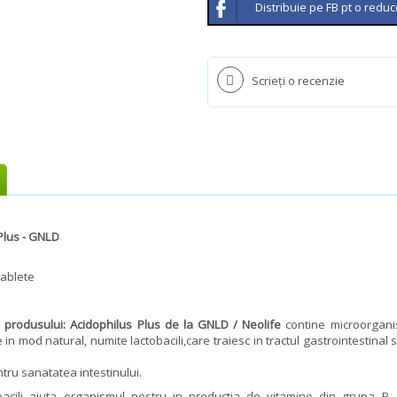
Distribuie pe FB pt o reduc
Scrieţi o recenzie
Plus - GNLD
tablete
 produsului: Acidophilus Plus
de la GNLD / Neolife
contine microorgan
n mod natural, numite lactobacili,care traiesc in tractul gastrointestinal 
tru sanatatea intestinului.
obacili ajuta organismul nostru in productia de vitamine din grupa B,