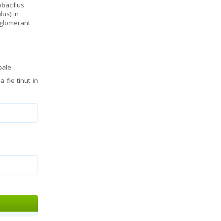
obacillus
lus) in
-aglomerant
pale.
 fie tinut in