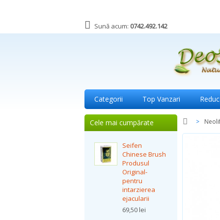
Sună acum:
0742.492.142
Categorii
Top Vanzari
Reduc
>
Neoli
Cele mai cumpărate
Seifen
Chinese Brush
Produsul
Original-
pentru
intarzierea
ejacularii
69,50 lei