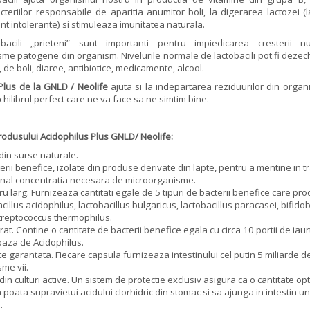
cteriilor responsabile de aparitia anumitor boli, la digerarea lactozei (
t intolerante) si stimuleaza imunitatea naturala.
obacili „prieteni” sunt importanti pentru impiedicarea cresterii 
me patogene din organism. Nivelurile normale de lactobacili pot fi dezech
 de boli, diaree, antibiotice, medicamente, alcool.
Plus
de la GNLD / Neolife
ajuta si la indepartarea reziduurilor din organ
chilibrul perfect care ne va face sa ne simtim bine.
produsului Acidophilus Plus GNLD/ Neolife:
 din surse naturale.
rii benefice, izolate din produse derivate din lapte, pentru a mentine in tr
inal concentratia necesara de microorganisme.
u larg. Furnizeaza cantitati egale de 5 tipuri de bacterii benefice care pro
bacillus acidophilus, lactobacillus bulgaricus, lactobacillus paracasei, bifid
streptococcus thermophilus.
at. Contine o cantitate de bacterii benefice egala cu circa 10 portii de iaurt
baza de Acidophilus.
te garantata. Fiecare capsula furnizeaza intestinului cel putin 5 miliarde d
me vii.
din culturi active. Un sistem de protectie exclusiv asigura ca o cantitate o
sa poata supravietui acidului clorhidric din stomac si sa ajunga in intestin u
.