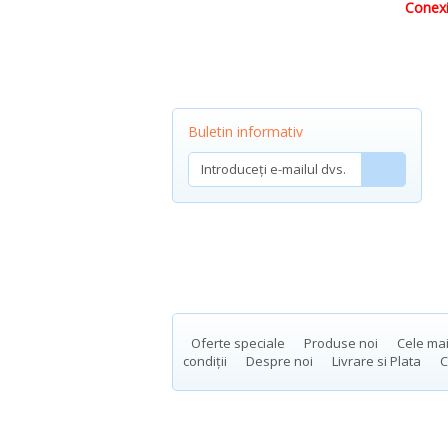
Conexiu
Buletin informativ
Oferte speciale
Produse noi
Cele ma
condiții
Despre noi
Livrare si Plata
C