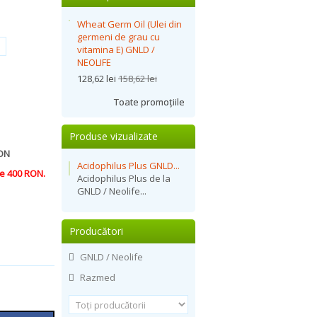
Wheat Germ Oil (Ulei din
germeni de grau cu
vitamina E) GNLD /
NEOLIFE
128,62 lei
158,62 lei
Toate promoțiile
Produse vizualizate
ON
Acidophilus Plus GNLD...
e 400 RON.
Acidophilus Plus de la
GNLD / Neolife...
Producători
GNLD / Neolife
Razmed