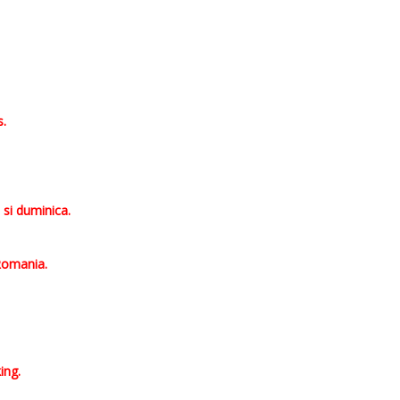
s.
 si duminica.
Romania.
ing.