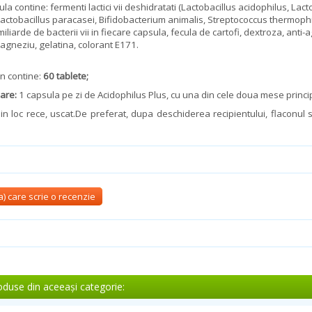
la contine: fermenti lactici vii deshidratati (Lactobacillus acidophilus, Lact
Lactobacillus paracasei, Bifidobacterium animalis,
Streptococcus thermophi
miliarde de
bacterii vii in fiecare capsula, fecula de cartofi, dextroza, anti
agneziu, gelatina, colorant E171.
on contine:
60 tablete;
zare:
1 capsula pe zi de Acidophilus Plus, cu una din cele doua mese princi
n loc rece, uscat.De preferat, dupa deschiderea recipientului, flaconul sa
-a) care scrie o recenzie
oduse din aceeași categorie: