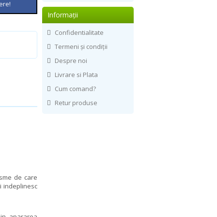
ere!
Informaţii
Confidentialitate
Termeni și condiții
Despre noi
Livrare si Plata
Cum comand?
Retur produse
isme de care
si indeplinesc
 in apararea