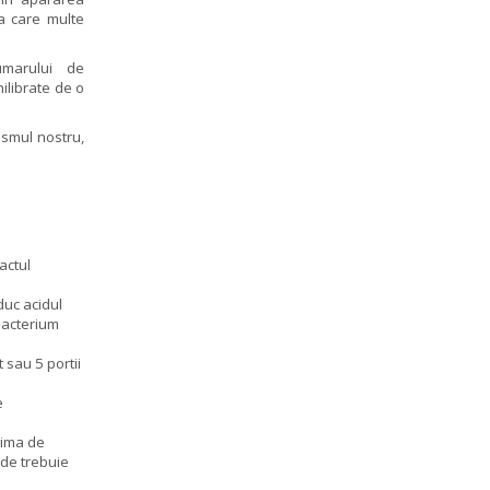
la care multe
numarului de
ilibrate de o
ismul nostru,
actul
duc acidul
obacterium
 sau 5 portii
e
ptima de
nde trebuie