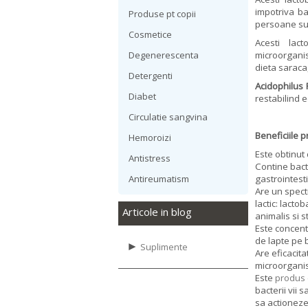
impotriva ba
Produse pt copii
persoane sun
Cosmetice
Acesti lact
microorganis
Degenerescenta
dieta saraca,
Detergenti
Acidophilus 
Diabet
restabilind e
Circulatie sangvina
Beneficiile 
Hemoroizi
Este obtinut
Antistress
Contine bacte
gastrointest
Antireumatism
Are un spectr
lactic: lacto
Articole in blog
animalis si 
Este concentr
de lapte pe 
►
Suplimente
Are eficacita
microorganis
Este
produs
bacterii vii 
sa actioneze