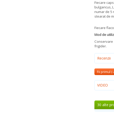
Fiecare capsu
bulgaricus, 
numar de 5 
stearat de m
Fiecare flac
Mod de utili
Conservare i
frigider.
Recenzii
Fii primul (
VIDEO
30 alte pr