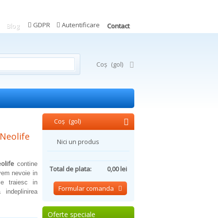
GDPR
Autentificare
Blog
Contact
Coş
(gol)
Coş
(gol)
Neolife
Nici un produs
olife
contine
Total de plata:
0,00 lei
vem nevoie in
ce traiesc in
Formular comanda
 indeplinirea
Oferte speciale