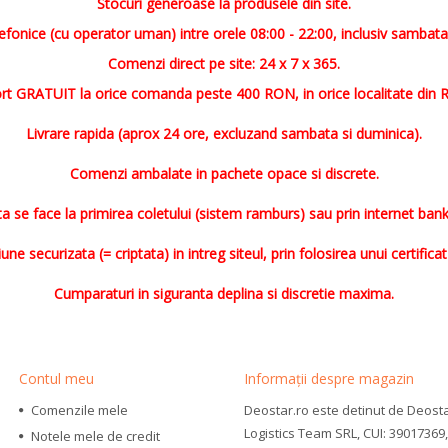
Stocuri generoase la produsele din site.
fonice (cu operator uman) intre orele 08:00 - 22:00, inclusiv sambata
Comenzi direct pe site: 24 x 7 x 365.
rt GRATUIT la orice comanda peste 400 RON, in orice localitate din 
Livrare rapida (aprox 24 ore, excluzand sambata si duminica).
Comenzi ambalate in pachete opace si discrete.
ta se face la primirea coletului (sistem ramburs) sau prin internet bank
ne securizata (= criptata) in intreg siteul, prin folosirea unui certificat 
Cumparaturi in siguranta deplina si discretie maxima.
Contul meu
Informații despre magazin
Comenzile mele
Deostar.ro este detinut de Deost
Logistics Team SRL, CUI: 39017369,
Notele mele de credit