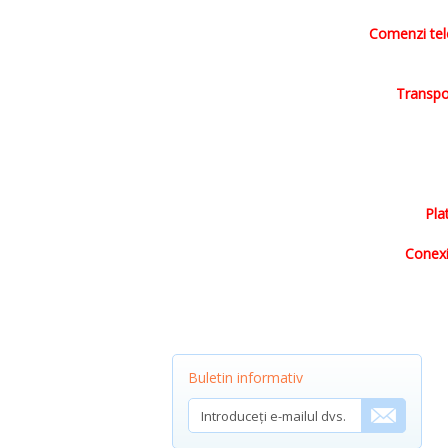
Comenzi tele
Transpo
Pla
Conexiu
Buletin informativ