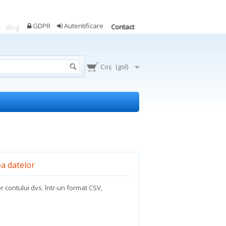
GDPR
Autentificare
Blog
Contact
Coş
(gol)
ea datelor
r contului dvs. într-un format CSV,