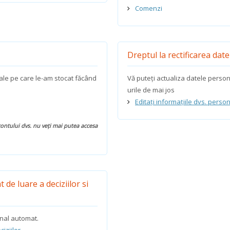
Comenzi
Dreptul la rectificarea date
nale pe care le-am stocat făcând
Vă puteți actualiza datele personal
urile de mai jos
Editați informațiile dvs. perso
contului dvs. nu veți mai putea accesa
de luare a deciziilor si
onal automat.