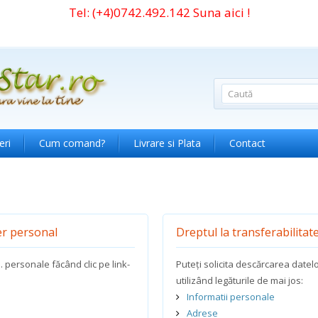
Tel:
(+4)0742.492.142
Suna aici !
eri
Cum comand?
Livrare si Plata
Contact
er personal
Dreptul la transferabilitat
s. personale făcând clic pe link-
Puteți solicita descărcarea datelo
utilizând legăturile de mai jos:
Informatii personale
Adrese