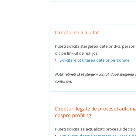
Dreptul de a fi uitat
Puteți solicita ștergerea datelor dvs. perso
clic pe link-ul de mai jos.
Solicitare pt uitarea datelor personale
Notă: rețineți că vă ștergem contul, după ștergerea 
contul dvs.
Drepturi legate de procesul automat 
despre profiling
Puteți solicita să actualizați procesul decizi