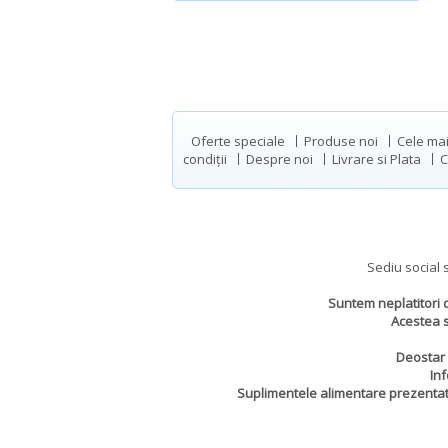
Oferte speciale
Produse noi
Cele ma
condiții
Despre noi
Livrare si Plata
C
Sediu social s
Suntem neplatitori d
Acestea s
Deostar 
Inf
Suplimentele alimentare prezentate