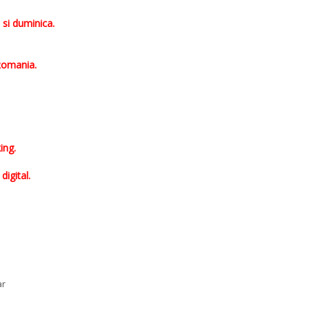
 si duminica.
Romania.
ing.
digital.
ar