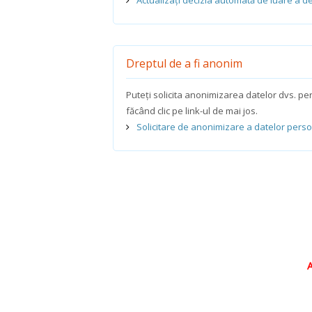
Actualizați decizia automată de luare a dec
Dreptul de a fi anonim
Puteți solicita anonimizarea datelor dvs. p
făcând clic pe link-ul de mai jos.
Solicitare de anonimizare a datelor pers
A