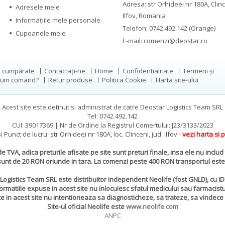
Adresa: str Orhideei nr 180A, Clinc
Adresele mele
Ilfov, Romania
Informaţiile mele personale
Telefon:
0742.492.142 (Orange)
Cupoanele mele
E-mail:
comenzi@deostar.ro
i cumpărate
Contactați-ne
Home
Confidentialitate
Termeni și
um comand?
Retur produse
Politica Cookie
Harta site-ului
Acest site este detinut si administrat de catre Deostar Logistics Team SRL
Tel: 0742.492.142
CUI: 39017369 | Nr de Ordine la Registrul Comertului: J23/3133/2023
i Punct de lucru: str Orhideei nr 180A, loc. Clinceni, jud. Ilfov -
vezi harta si 
e TVA, adica preturile afisate pe site sunt preturi finale, insa ele nu includ
unt de 20 RON oriunde in tara. La comenzi peste 400 RON transportul est
Logistics Team SRL este distribuitor independent Neolife (fost GNLD), cu I
ormatiile expuse in acest site nu inlocuiesc sfatul medicului sau farmacistu
 in acest site nu intentioneaza sa diagnosticheze, sa trateze, sa vindece s
Site-ul oficial Neolife este
www.neolife.com
ANPC