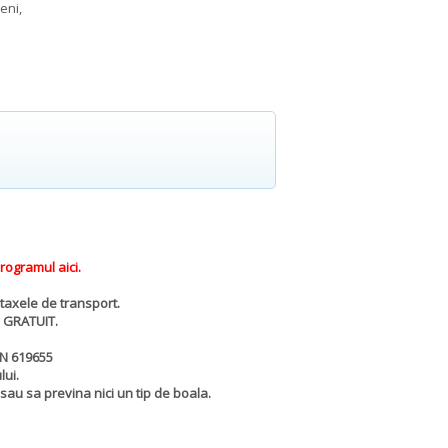
eni,
programul aici
.
 taxele de transport.
e GRATUIT.
DN 619655
lui.
au sa previna nici un tip de boala.