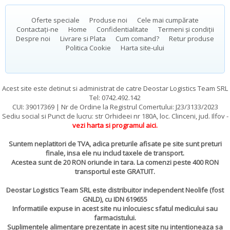
Oferte speciale
Produse noi
Cele mai cumpărate
Contactați-ne
Home
Confidentialitate
Termeni și condiții
Despre noi
Livrare si Plata
Cum comand?
Retur produse
Politica Cookie
Harta site-ului
Acest site este detinut si administrat de catre Deostar Logistics Team SRL
Tel: 0742.492.142
CUI: 39017369 | Nr de Ordine la Registrul Comertului: J23/3133/2023
Sediu social si Punct de lucru: str Orhideei nr 180A, loc. Clinceni, jud. Ilfov -
vezi harta si programul aici
.
Suntem neplatitori de TVA, adica preturile afisate pe site sunt preturi
finale, insa ele nu includ taxele de transport.
Acestea sunt de 20 RON oriunde in tara. La comenzi peste 400 RON
transportul este GRATUIT.
Deostar Logistics Team SRL este distribuitor independent Neolife (fost
GNLD), cu IDN 619655
Informatiile expuse in acest site nu inlocuiesc sfatul medicului sau
farmacistului.
Suplimentele alimentare prezentate in acest site nu intentioneaza sa