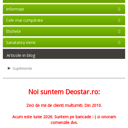
Informaţii
Cele mai cumpărate
Etichete
Sanatatea inimii
Articole in blog
►
Suplimente
Noi suntem Deostar.ro:
Zeci de mii de clienti multumiti. Din 2010.
Acum este Iunie 2026. Suntem pe baricade :-) si onoram
comenzile dvs.