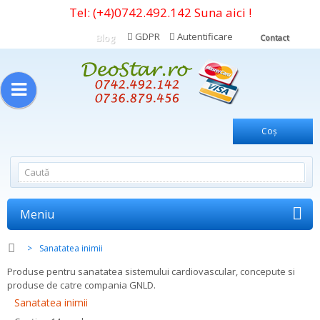
Tel:
(+4)0742.492.142
Suna aici !
GDPR
Autentificare
Blog
Contact
Coş
Meniu
>
Sanatatea inimii
Produse pentru sanatatea sistemului cardiovascular, concepute si
produse de catre compania GNLD.
Sanatatea inimii