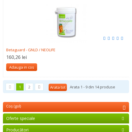
Betaguard - GNLD / NEOLIFE
160,26 lei
Adauga in cos
1
2
Arata 1 - 9 din 14 produse
Arata tot
Coş
(gol)
Oferte speciale
Producători